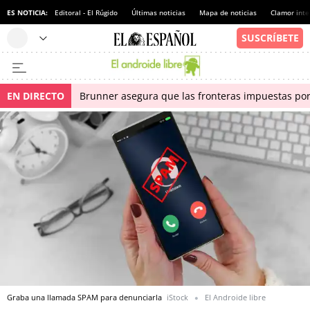
ES NOTICIA:
Editoral - El Rúgido
Últimas noticias
Mapa de noticias
Clamor inte
EN DIRECTO
Brunner asegura que las fronteras impuestas por I
Graba una llamada SPAM para denunciarla
iStock
El Androide libre