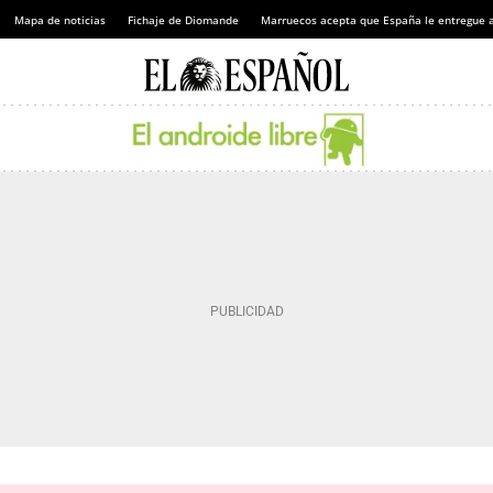
Mapa de noticias
Fichaje de Diomande
Marruecos acepta que España le entregue 