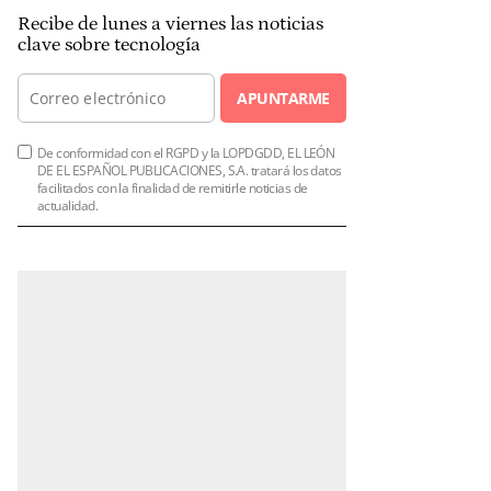
Recibe de lunes a viernes las noticias
clave sobre tecnología
APUNTARME
De conformidad con el RGPD y la LOPDGDD, EL LEÓN
DE EL ESPAÑOL PUBLICACIONES, S.A. tratará los datos
facilitados con la finalidad de remitirle noticias de
actualidad.