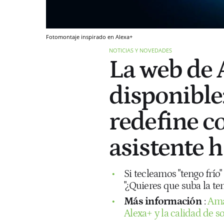
Fotomontaje inspirado en Alexa+
NOTICIAS Y NOVEDADES
La web de 
disponible
redefine c
asistente h
Si tecleamos "tengo frí
"¿Quieres que suba la t
Más información
:
Ama
Alexa+ y la calidad de 