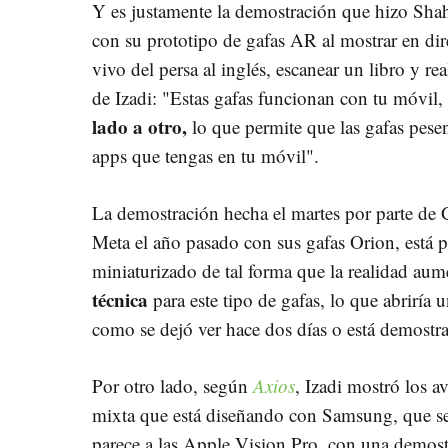
Y es justamente la demostración que hizo Sha
con su prototipo de gafas AR al mostrar en di
vivo del persa al inglés, escanear un libro y rea
de Izadi: "Estas gafas funcionan con tu móvil,
lado a otro,
lo que permite que las gafas pese
apps que tengas en tu móvil".
La demostración hecha el martes por parte de G
Meta el año pasado con sus gafas Orion, está 
miniaturizado de tal forma que la realidad au
técnica
para este tipo de gafas, lo que abriría
como se dejó ver hace dos días o está demost
Por otro lado, según
Axios
, Izadi mostró los a
mixta que está diseñando con Samsung, que s
parece a las Apple Vision Pro, con una demost