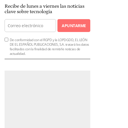
Recibe de lunes a viernes las noticias
clave sobre tecnología
APUNTARME
De conformidad con el RGPD y la LOPDGDD, EL LEÓN
DE EL ESPAÑOL PUBLICACIONES, S.A. tratará los datos
facilitados con la finalidad de remitirle noticias de
actualidad.