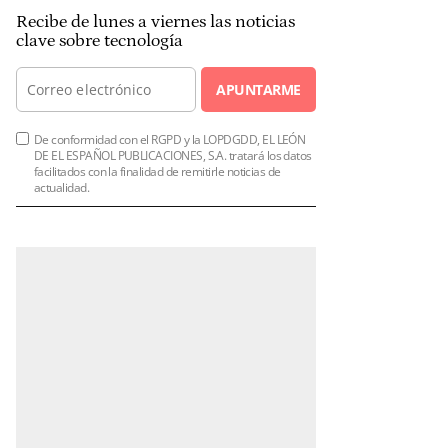
Recibe de lunes a viernes las noticias
clave sobre tecnología
APUNTARME
De conformidad con el RGPD y la LOPDGDD, EL LEÓN
DE EL ESPAÑOL PUBLICACIONES, S.A. tratará los datos
facilitados con la finalidad de remitirle noticias de
actualidad.