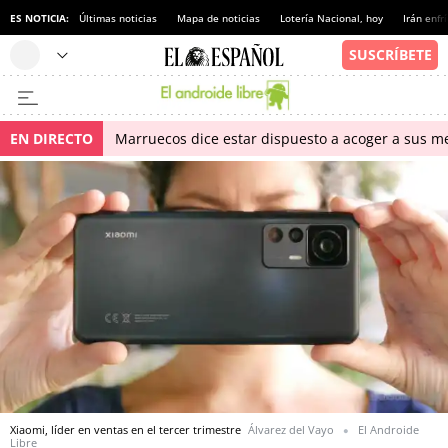
ES NOTICIA:
Últimas noticias
Mapa de noticias
Lotería Nacional, hoy
Irán enfr
EN DIRECTO
Marruecos dice estar dispuesto a acoger a sus me
Xiaomi, líder en ventas en el tercer trimestre
Álvarez del Vayo
El Androide
Libre