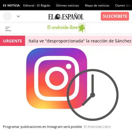
ES NOTICIA:
Editoral - El Rúgido
Últimas noticias
Mapa de noticias
Clamor inte
URGENTE
Italia ve "desproporcionada" la reacción de Sánchez 
Programar publicaciones en Instagram será posible
El Androide Libre