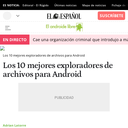
ES NOTICIA:
Editoral - El Rúgido
Últimas noticias
Mapa de noticias
Fichaje de
EN DIRECTO
Cae una organización criminal que introdujo a m
Los 10 mejores exploradores de archivos para Android
Los 10 mejores exploradores de
archivos para Android
Adrian Latorre