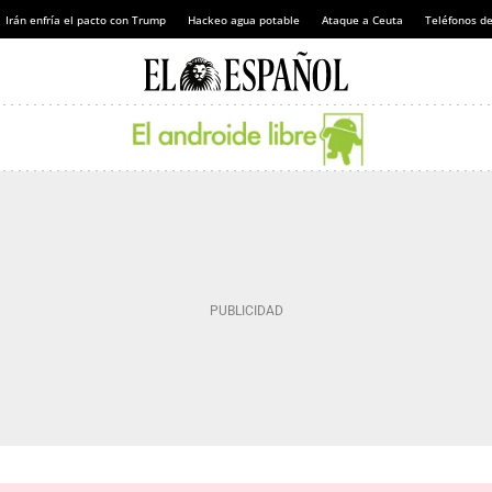
Irán enfría el pacto con Trump
Hackeo agua potable
Ataque a Ceuta
Teléfonos d