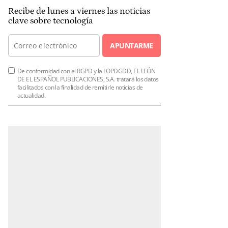
Recibe de lunes a viernes las noticias
clave sobre tecnología
APUNTARME
De conformidad con el RGPD y la LOPDGDD, EL LEÓN
DE EL ESPAÑOL PUBLICACIONES, S.A. tratará los datos
facilitados con la finalidad de remitirle noticias de
actualidad.