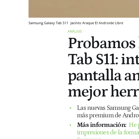
Samsung Galaxy Tab S11
Jacinto Araque
El Androide Libre
ANÁLISIS
Probamos l
Tab S11: int
pantalla an
mejor herr
Las nuevas Samsung Gala
más premium de Android
Más información:
He 
impresiones de la forma