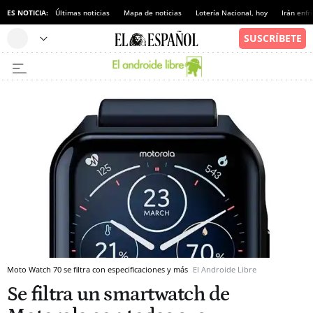
ES NOTICIA:
Últimas noticias
Mapa de noticias
Lotería Nacional, hoy
Irán enfr
Moto Watch 70 se filtra con especificaciones y más
El Androide Libre
Se filtra un smartwatch de