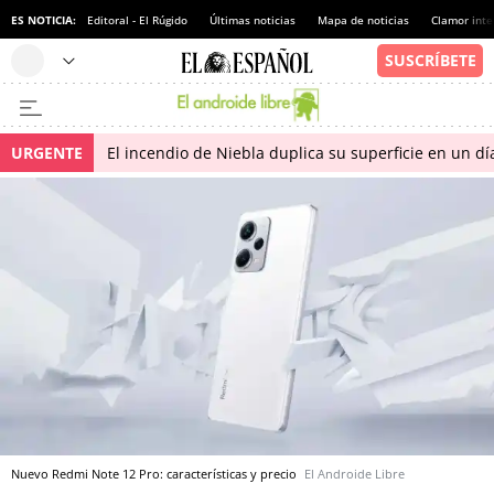
ES NOTICIA:
Editoral - El Rúgido
Últimas noticias
Mapa de noticias
Clamor inte
URGENTE
El incendio de Niebla duplica su superficie en un dí
Nuevo Redmi Note 12 Pro: características y precio
El Androide Libre