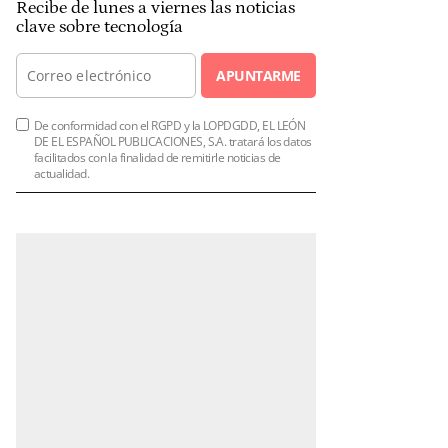
Recibe de lunes a viernes las noticias
clave sobre tecnología
APUNTARME
De conformidad con el RGPD y la LOPDGDD, EL LEÓN
DE EL ESPAÑOL PUBLICACIONES, S.A. tratará los datos
facilitados con la finalidad de remitirle noticias de
actualidad.