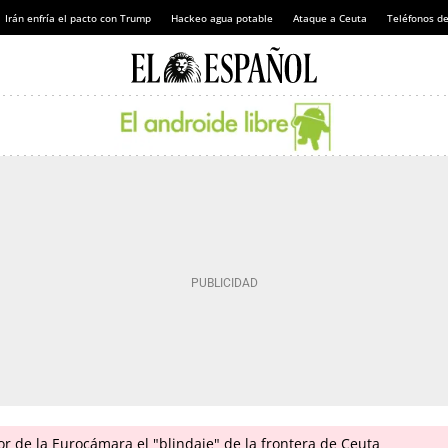
Irán enfría el pacto con Trump
Hackeo agua potable
Ataque a Ceuta
Teléfonos d
ior de la Eurocámara el "blindaje" de la frontera de Ceuta