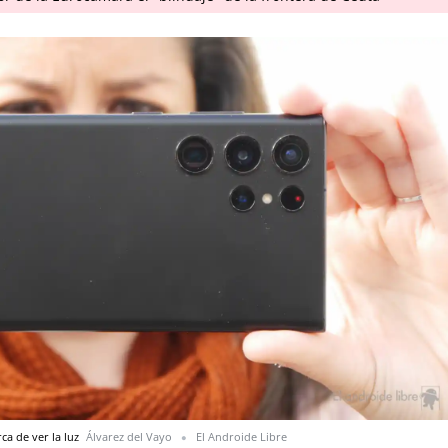
ca de ver la luz
Álvarez del Vayo
El Androide Libre