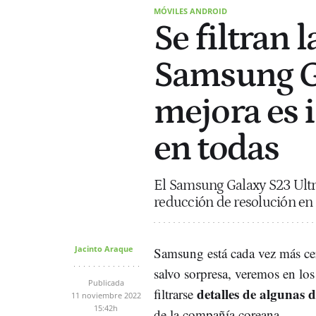
MÓVILES ANDROID
Se filtran 
Samsung Ga
mejora es 
en todas
El Samsung Galaxy S23 Ultr
reducción de resolución en 
Jacinto Araque
Samsung está cada vez más cer
salvo sorpresa, veremos en l
Publicada
detalles de algunas 
filtrarse
11 noviembre 2022
15:42h
de la compañía coreana.