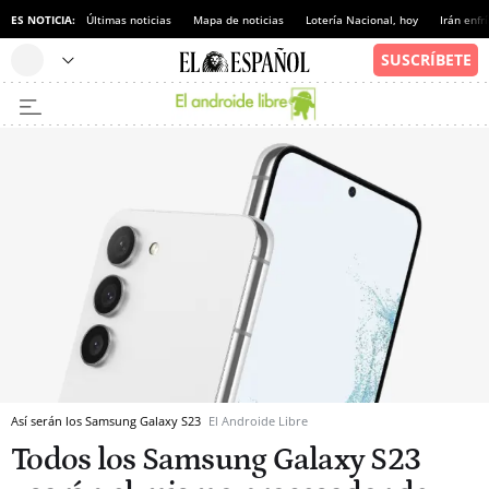
ES NOTICIA:
Últimas noticias
Mapa de noticias
Lotería Nacional, hoy
Irán enfr
Así serán los Samsung Galaxy S23
El Androide Libre
Todos los Samsung Galaxy S23