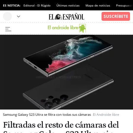
ES NOTICIA:
Editoral - El Rúgido
Últimas noticias
Mapa de noticias
Presupuest
Samsung Galaxy S23 Ultra se filtra con todas sus cámaras
El Androide libre
Filtradas el resto de cámaras del