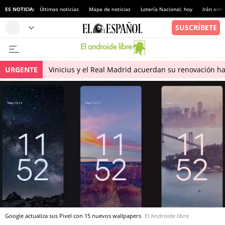
ES NOTICIA:
Últimas noticias
Mapa de noticias
Lotería Nacional, hoy
Irán enfr
URGENTE
Vinicius y el Real Madrid acuerdan su renovación h
Google actualiza sus Pixel con 15 nuevos wallpapers
El Androide libre