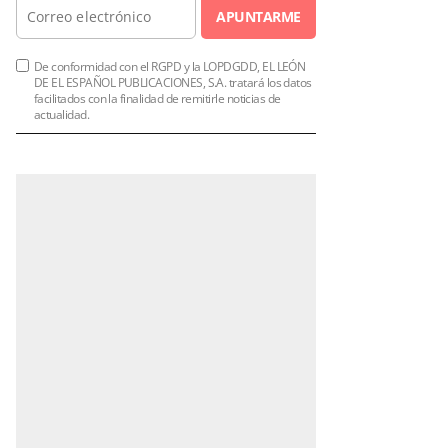
APUNTARME
De conformidad con el RGPD y la LOPDGDD, EL LEÓN
DE EL ESPAÑOL PUBLICACIONES, S.A. tratará los datos
facilitados con la finalidad de remitirle noticias de
actualidad.