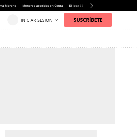
anma Moreno
Menores acogidos en Ceuta
El Ibex 35
Llamadas de alerta Sánchez