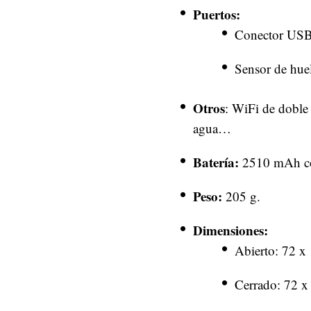
Puertos:
Conector USB
Sensor de huel
Otros
: WiFi de doble
agua…
Batería:
2510 mAh con
Peso:
205 g.
Dimensiones:
Abierto: 72 x
Cerrado: 72 x