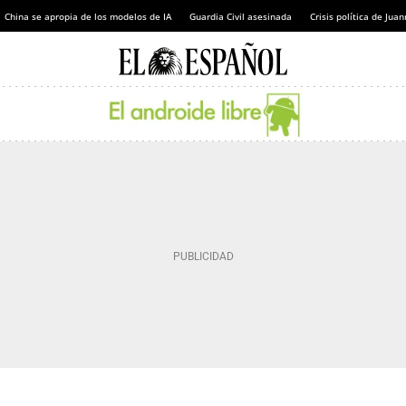
China se apropia de los modelos de IA
Guardia Civil asesinada
Crisis política de Ju