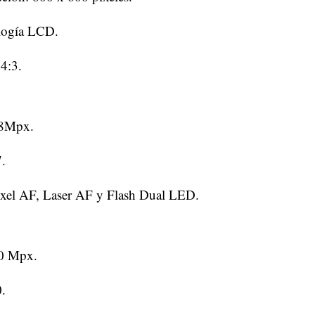
logía LCD.
 4:3.
48Mpx.
7.
ixel AF, Laser AF y Flash Dual LED.
20 Mpx.
0.