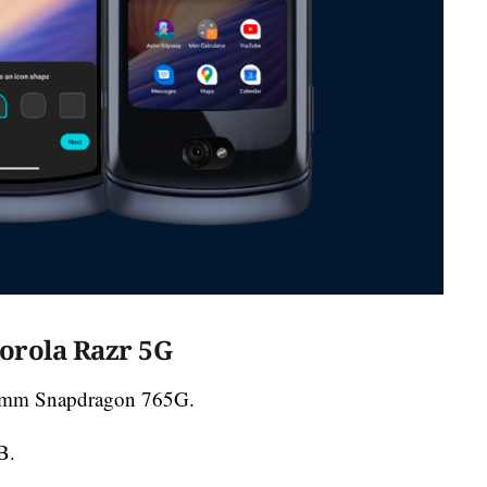
torola Razr 5G
mm Snapdragon 765G.
B.