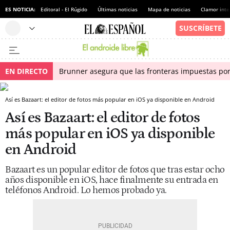
ES NOTICIA:
Editoral - El Rúgido
Últimas noticias
Mapa de noticias
Clamor inte
EN DIRECTO
Brunner asegura que las fronteras impuestas por I
Así es Bazaart: el editor de fotos más popular en iOS ya disponible en Android
Así es Bazaart: el editor de fotos
más popular en iOS ya disponible
en Android
Bazaart es un popular editor de fotos que tras estar ocho
años disponible en iOS, hace finalmente su entrada en
teléfonos Android. Lo hemos probado ya.