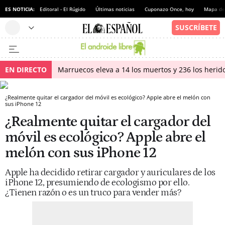
ES NOTICIA:
Editoral - El Rúgido
Últimas noticias
Cuponazo Once, hoy
Mapa de 
EN DIRECTO
Marruecos eleva a 14 los muertos y 236 los herido
¿Realmente quitar el cargador del móvil es ecológico? Apple abre el melón con
sus iPhone 12
¿Realmente quitar el cargador del
móvil es ecológico? Apple abre el
melón con sus iPhone 12
Apple ha decidido retirar cargador y auriculares de los
iPhone 12, presumiendo de ecologismo por ello.
¿Tienen razón o es un truco para vender más?