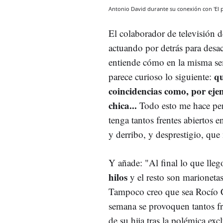
Antonio David durante su conexión con 'El
El colaborador de televisión 
actuando por detrás para desac
entiende cómo en la misma sem
qu
parece curioso lo siguiente:
coincidencias como, por eje
chica...
Todo esto me hace pen
tenga tantos frentes abiertos
y derribo, y desprestigio, que
Y añade: "Al final lo que lleg
hilos
y el resto son marionetas
Tampoco creo que sea Rocío C
semana se provoquen tantos fr
de su hija tras la polémica ex