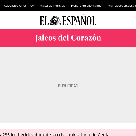
Cuponazo Once, hoy
Mapa de noticias
Fichaje de Diomande
Marruecos acepta 
 236 los heridos durante la crisis migratoria de Ceuta