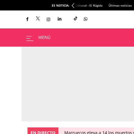
ES NOTICIA:
Editoral - El Rúgido
Últimas noticias
EN DIRECTO
Marruecos eleva a 14 los muertos y