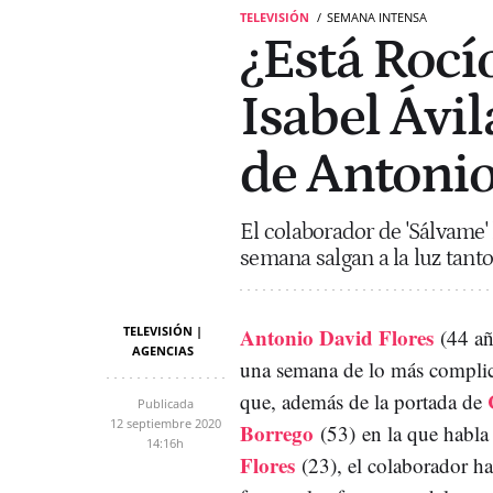
TELEVISIÓN
SEMANA INTENSA
¿Está Rocí
Isabel Ávi
de Antonio
El colaborador de 'Sálvame
semana salgan a la luz tanto
TELEVISIÓN |
Antonio David Flores
(44 añ
AGENCIAS
una semana de lo más complic
que, además de la portada de
Publicada
12 septiembre 2020
Borrego
(53)
en la que habla 
14:16h
Flores
(23)
, el colaborador h