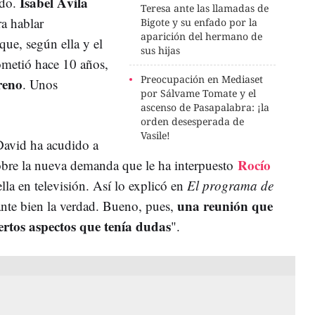
Isabel Ávila
ado.
Teresa ante las llamadas de
a hablar
Bigote y su enfado por la
aparición del hermano de
que, según ella y el
sus hijas
cometió hace 10 años,
Preocupación en Mediaset
reno
. Unos
por Sálvame Tomate y el
ascenso de Pasapalabra: ¡la
orden desesperada de
Vasile!
David ha acudido a
Rocío
obre la nueva demanda que le ha interpuesto
lla en televisión. Así lo explicó en
El programa de
una reunión que
ante bien la verdad. Bueno, pues,
ertos aspectos que tenía dudas
".