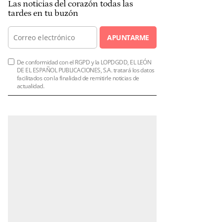
Las noticias del corazón todas las
tardes en tu buzón
APUNTARME
De conformidad con el RGPD y la LOPDGDD, EL LEÓN
DE EL ESPAÑOL PUBLICACIONES, S.A. tratará los datos
facilitados con la finalidad de remitirle noticias de
actualidad.