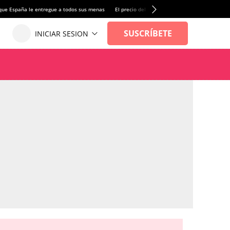
que España le entregue a todos sus menas
El precio del alquiler de vivienda baja por pri