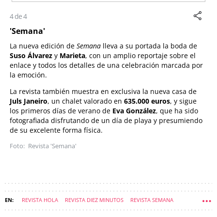
4 de 4
'Semana'
La nueva edición de
Semana
lleva a su portada la boda de
Suso Álvarez
y
Marieta
, con un amplio reportaje sobre el
enlace y todos los detalles de una celebración marcada por
la emoción.
La revista también muestra en exclusiva la nueva casa de
Juls Janeiro
, un chalet valorado en
635.000 euros
, y sigue
los primeros días de verano de
Eva González
, que ha sido
fotografiada disfrutando de un día de playa y presumiendo
de su excelente forma física.
Revista 'Semana'
REVISTA HOLA
REVISTA DIEZ MINUTOS
REVISTA SEMANA
NIEVES ÁLVAREZ
REVISTA LECTURAS
BODAS DE FAMOSOS