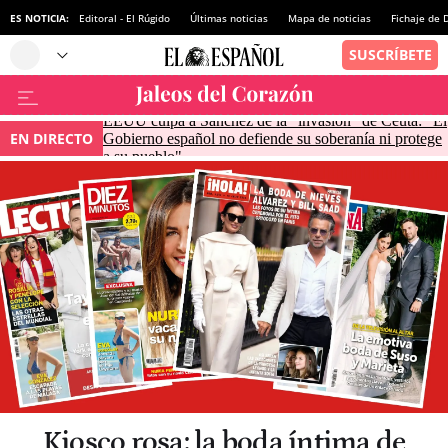
ES NOTICIA:
Editoral - El Rúgido
Últimas noticias
Mapa de noticias
Fichaje de
EEUU culpa a Sánchez de la "invasión" de Ceuta: "El
EN DIRECTO
Gobierno español no defiende su soberanía ni protege
a su pueblo"
Kiosco rosa: la boda íntima de