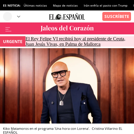
ES NOTICIA:
Últimas noticias
Mapa de noticias
Irán enfría el pacto con Trump
El Rey Felipe VI recibirá hoy al presidente de Ceuta,
URGENTE
Juan Jesús Vivas, en Palma de Mallorca
Kiko Matamoros en el programa 'Una hora con Lorena'.
Cristina Villarino
EL
ESPAÑOL