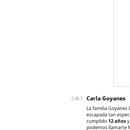
Carla Goyanes
2 de 7
La familia Goyanes 
escapada tan especi
cumplido
12 años
y
podemos llamarte Mi