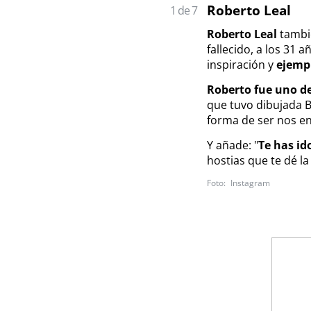
Roberto Leal
1 de 7
Roberto Leal
tambié
fallecido, a los 31 
inspiración y
ejempl
Roberto fue uno de
que tuvo dibujada B
forma de ser nos ena
Y añade: "
Te has id
hostias que te dé la 
Instagram