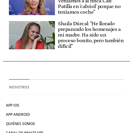
Veníamos a la finca Can
Patilla en 'cabriol' porque no
teníamos coche"
Shaila Dúrcal: "He llorado
preparando los homenajes a
mi madre. Ha sido un
proceso bonito, pero también
difícil"
NOSOTROS
APP IOS
APP ANDROID
QUIÉNES SOMOS
CANAL DE WHATSAPP