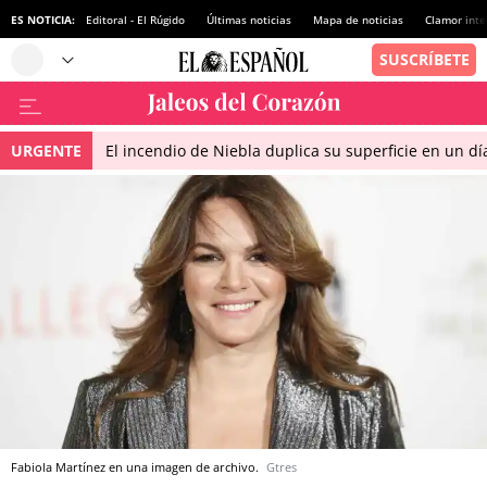
ES NOTICIA:
Editoral - El Rúgido
Últimas noticias
Mapa de noticias
Clamor inte
URGENTE
El incendio de Niebla duplica su superficie en un dí
Fabiola Martínez en una imagen de archivo.
Gtres