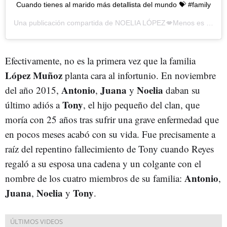
Cuando tienes al marido más detallista del mundo 💝 #family
Una publicación compartida de
NOELIA LÓPEZ💋Menos es más 👧🏻👶🏻
Efectivamente, no es la primera vez que la familia
López Muñoz
planta cara al infortunio. En noviembre
Antonio
Juana
Noelia
del año 2015,
,
y
daban su
Tony
último adiós a
, el hijo pequeño del clan, que
moría con 25 años tras sufrir una grave enfermedad que
en pocos meses acabó con su vida. Fue precisamente a
raíz del repentino fallecimiento de Tony cuando Reyes
regaló a su esposa una cadena y un colgante con el
Antonio
nombre de los cuatro miembros de su familia:
,
Juana
Noelia
Tony
,
y
.