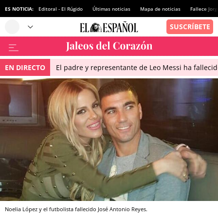
ES NOTICIA:
Editoral - El Rúgido
Últimas noticias
Mapa de noticias
Fallece Jor
EN DIRECTO
El padre y representante de Leo Messi ha falleci
Noelia López y el futbolista fallecido José Antonio Reyes.