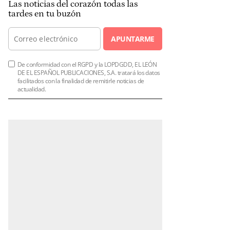
Las noticias del corazón todas las
tardes en tu buzón
APUNTARME
De conformidad con el RGPD y la LOPDGDD, EL LEÓN
DE EL ESPAÑOL PUBLICACIONES, S.A. tratará los datos
facilitados con la finalidad de remitirle noticias de
actualidad.