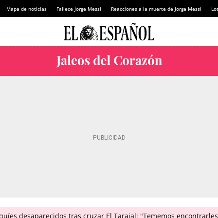
Mapa de noticias
Fallece Jorge Messi
Reacciones a la muerte de Jorge Messi
Lot
íes desaparecidos tras cruzar El Tarajal: "Tememos encontrarles