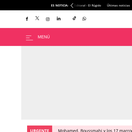
ES NOTICIA:
Editoral - El Rúgido
Últimas noticias
URGENTE
Mohamed, Boussmahi y los 17 marroqu