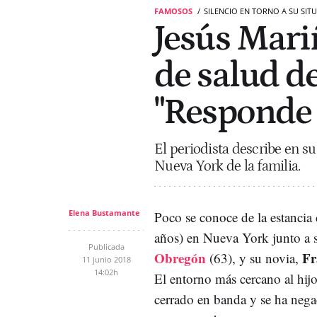
FAMOSOS
SILENCIO EN TORNO A SU SIT
Jesús Mariñ
de salud d
"Responde 
El periodista describe en s
Nueva York de la familia.
Elena Bustamante
Poco se conoce de la estancia
años) en Nueva York junto a
Publicada
Obregón
Fr
(63), y su novia,
11 junio 2018
14:02h
El entorno más cercano al hijo 
cerrado en banda y se ha nega