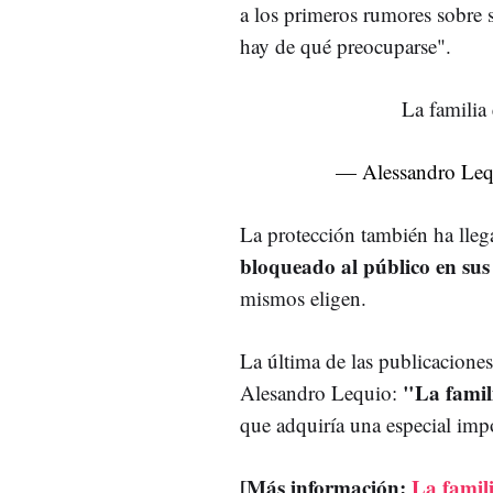
a los primeros rumores sobre 
hay de qué preocuparse".
La familia 
— Alessandro Le
La protección también ha llega
bloqueado al público en sus
mismos eligen.
La última de las publicacione
"La famili
Alesandro Lequio:
que adquiría una especial impo
[Más información:
La famili