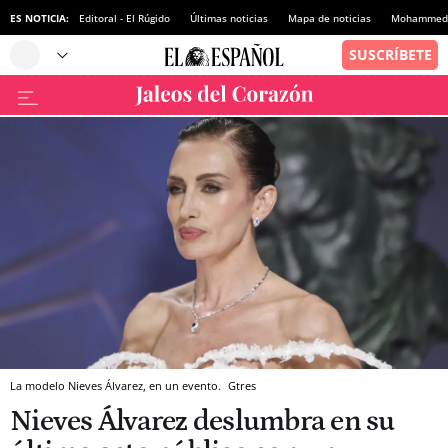
ES NOTICIA:
Editoral - El Rúgido
Últimas noticias
Mapa de noticias
Mohammed 
La modelo Nieves Álvarez, en un evento.
Gtres
Nieves Álvarez deslumbra en su