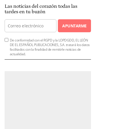
Las noticias del corazón todas las
tardes en tu buzón
APUNTARME
De conformidad con el RGPD y la LOPDGDD, EL LEÓN
DE EL ESPAÑOL PUBLICACIONES, S.A. tratará los datos
facilitados con la finalidad de remitirle noticias de
actualidad.