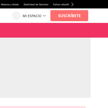
e Aldama y Koldo
Debilidad de Sánchez
Faltan albañiles
Rentabilidad de la viviend