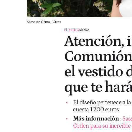
Sassa de Osma.
Gtres
EL ESTILO
MODA
Atención, 
Comunión:
el vestido 
que te har
El diseño pertenece a la
cuesta 1.200 euros.
Más información
:
Sas
Orden para su increíble 