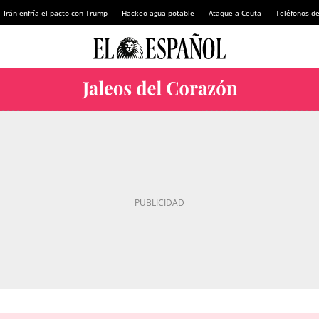
Irán enfría el pacto con Trump
Hackeo agua potable
Ataque a Ceuta
Teléfonos d