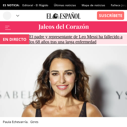
ES NOTICIA:
Editoral - El Rúgido
Últimas noticias
Mapa de noticias
Fallece Jor
El padre y representante de Leo Messi ha fallecido a
EN DIRECTO
los 68 años tras una larga enfermedad
Paula Echevarría.
Gtres