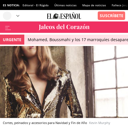
ES NOTICIA:
Editoral - El Rúgido
Últimas noticias
Mapa de noticias
Fallece Jor
URGENTE
Mohamed, Boussmahi y los 17 marroquíes desapareci
Cortes, peinados y accesorios para Navidad y Fin de Año
Kevin Murphy