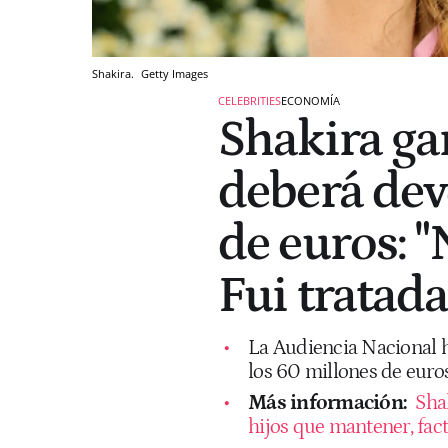
Shakira.
Getty Images
CELEBRITIES
ECONOMÍA
Shakira ga
deberá dev
de euros: "
Fui tratad
La Audiencia Nacional h
los 60 millones de euros
Más información:
Shak
hijos que mantener, fact