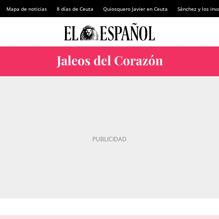
Mapa de noticias
8 días de Ceuta
Quiosquero Javier en Ceuta
Sánchez y los inv