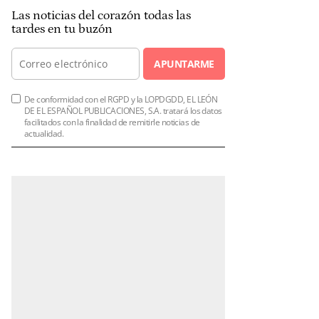
Las noticias del corazón todas las
tardes en tu buzón
APUNTARME
De conformidad con el RGPD y la LOPDGDD, EL LEÓN
DE EL ESPAÑOL PUBLICACIONES, S.A. tratará los datos
facilitados con la finalidad de remitirle noticias de
actualidad.