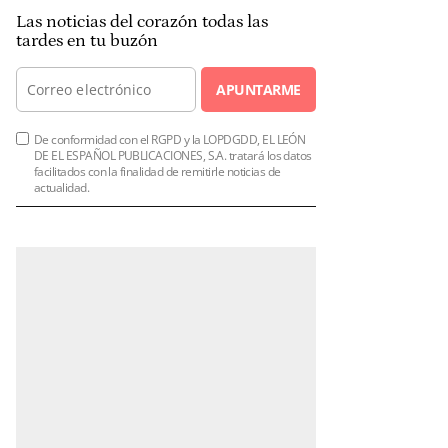
Las noticias del corazón todas las
tardes en tu buzón
APUNTARME
De conformidad con el RGPD y la LOPDGDD, EL LEÓN
DE EL ESPAÑOL PUBLICACIONES, S.A. tratará los datos
facilitados con la finalidad de remitirle noticias de
actualidad.