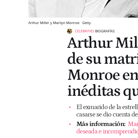
Arthur Miller y Marilyn Monroe.
Getty
CELEBRITIES
BIOGRAFÍAS
Arthur Mil
de su mat
Monroe en
inéditas qu
El exmarido de la estrel
casarse se dio cuenta de
Más información:
Mar
deseada e incomprendid