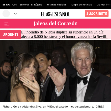
ES NOTICIA:
Editoral - El Rúgido
Últimas noticias
Mapa de noticias
Clamor inte
El incendio de Niebla duplica su superficie en un día:
URGENTE
afecta a 8.000 hectáreas y el humo avanza hacia Sevilla
Richard Gere y Alejandra Silva, en Milán, el pasado mes de septiembre.
GTRES