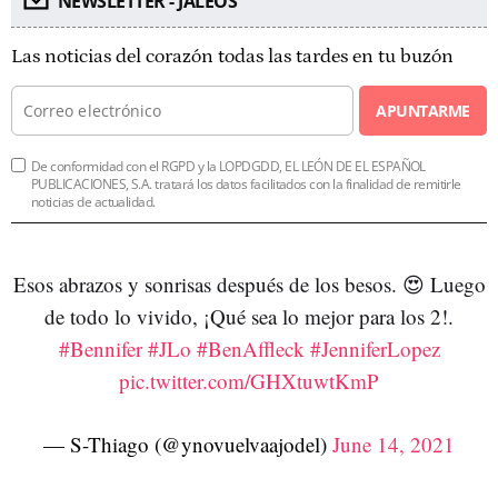
NEWSLETTER - JALEOS
Las noticias del corazón todas las tardes en tu buzón
APUNTARME
De conformidad con el RGPD y la LOPDGDD, EL LEÓN DE EL ESPAÑOL
PUBLICACIONES, S.A. tratará los datos facilitados con la finalidad de remitirle
noticias de actualidad.
Esos abrazos y sonrisas después de los besos. 😍 Luego
de todo lo vivido, ¡Qué sea lo mejor para los 2!.
#Bennifer
#JLo
#BenAffleck
#JenniferLopez
pic.twitter.com/GHXtuwtKmP
— S-Thiago (@ynovuelvaajodel)
June 14, 2021