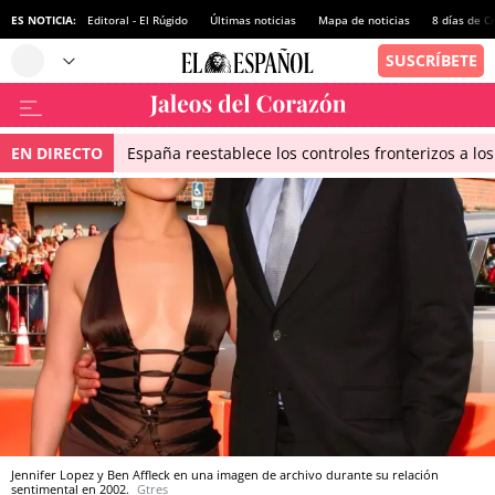
ES NOTICIA:
Editoral - El Rúgido
Últimas noticias
Mapa de noticias
8 días de C
EN DIRECTO
España reestablece los controles fronterizos a los
Jennifer Lopez y Ben Affleck en una imagen de archivo durante su relación
sentimental en 2002.
Gtres