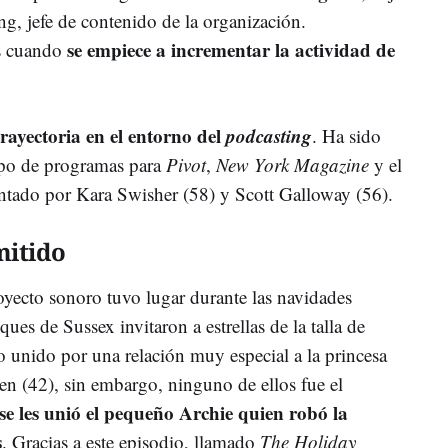
g, jefe de contenido de la organización.
se empiece a incrementar la actividad de
es cuando
rayectoria en el entorno del
podcasting
. Ha sido
tipo de programas para
Pivot
,
New York Magazine
y el
ntado por Kara Swisher (58) y Scott Galloway (56).
mitido
oyecto sonoro tuvo lugar durante las navidades
ques de Sussex invitaron a estrellas de la talla de
o unido por una relación muy especial a la princesa
n (42), sin embargo, ninguno de ellos fue el
se les unió el pequeño Archie quien robó la
s
. Gracias a este episodio, llamado
The Holiday