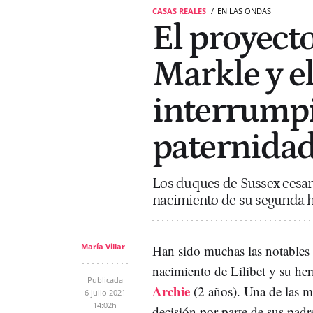
CASAS REALES
EN LAS ONDAS
El proyect
Markle y e
interrumpi
paternida
Los duques de Sussex cesar
nacimiento de su segunda hij
María Villar
Han sido muchas las notables d
nacimiento de Lilibet y su h
Publicada
Archie
(2 años). Una de las má
6 julio 2021
14:02h
decisión por parte de sus padr