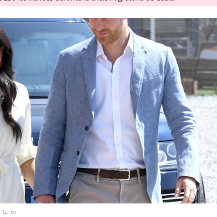
.
Gtres