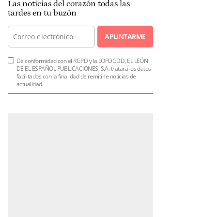
Las noticias del corazón todas las
tardes en tu buzón
APUNTARME
De conformidad con el RGPD y la LOPDGDD, EL LEÓN
DE EL ESPAÑOL PUBLICACIONES, S.A. tratará los datos
facilitados con la finalidad de remitirle noticias de
actualidad.