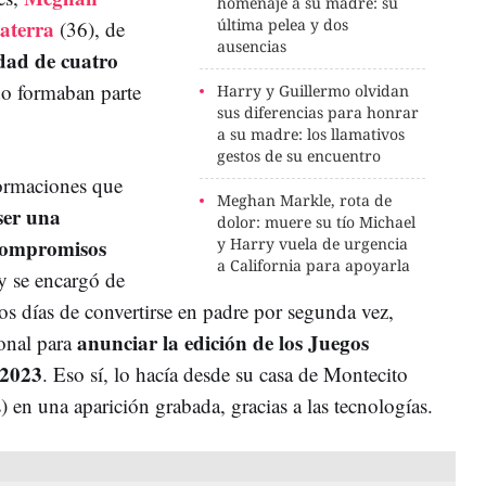
homenaje a su madre: su
aterra
última pelea y dos
(36), de
ausencias
dad de cuatro
do formaban parte
Harry y Guillermo olvidan
sus diferencias para honrar
.
a su madre: los llamativos
gestos de su encuentro
ormaciones que
Meghan Markle, rota de
ser una
dolor: muere su tío Michael
 compromisos
y Harry vuela de urgencia
a California para apoyarla
y se encargó de
os días de convertirse en padre por segunda vez,
anunciar la edición de los Juegos
onal para
 2023
. Eso sí, lo hacía desde su casa de Montecito
 en una aparición grabada, gracias a las tecnologías.