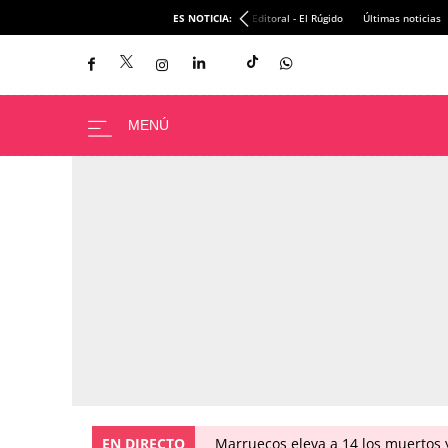
ES NOTICIA:
Editoral - El Rúgido
Últimas noticias
EN DIRECTO
Marruecos eleva a 14 los muertos y