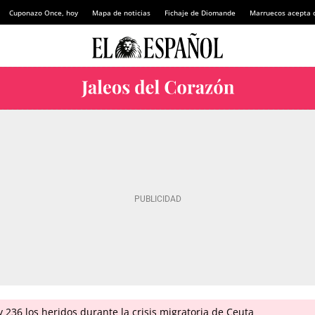
Cuponazo Once, hoy
Mapa de noticias
Fichaje de Diomande
Marruecos acepta 
 236 los heridos durante la crisis migratoria de Ceuta