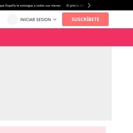
que España le entregue a todos sus menas
El precio del alquiler de vivienda baja por pri