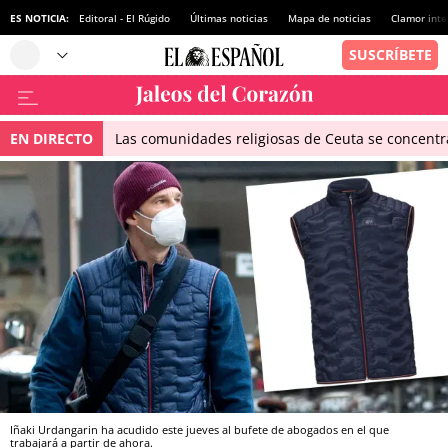
ES NOTICIA:
Editoral - El Rúgido
Últimas noticias
Mapa de noticias
Clamor inte
EN DIRECTO
Las comunidades religiosas de Ceuta se concentra
Iñaki Urdangarin ha acudido este jueves al bufete de abogados en el que
trabajará a partir de ahora.