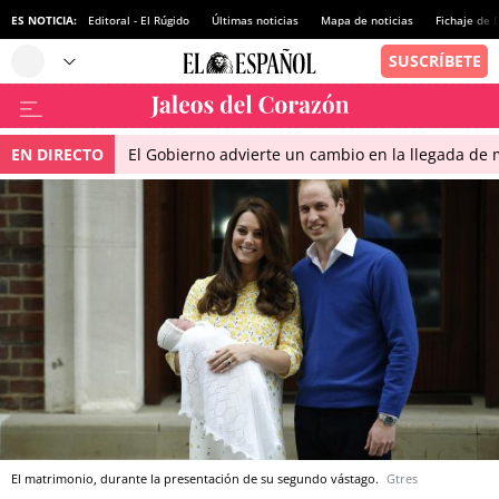
ES NOTICIA:
Editoral - El Rúgido
Últimas noticias
Mapa de noticias
Fichaje de
EN DIRECTO
El Gobierno advierte un cambio en la llegada d
El matrimonio, durante la presentación de su segundo vástago.
Gtres