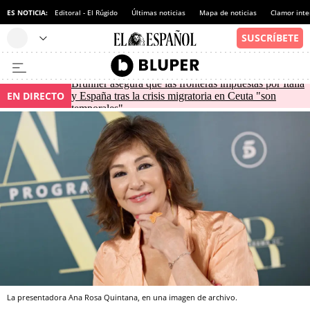
ES NOTICIA:
Editoral - El Rúgido
Últimas noticias
Mapa de noticias
Clamor inte
Brunner asegura que las fronteras impuestas por Italia
EN DIRECTO
y España tras la crisis migratoria en Ceuta "son
temporales"
La presentadora Ana Rosa Quintana, en una imagen de archivo.