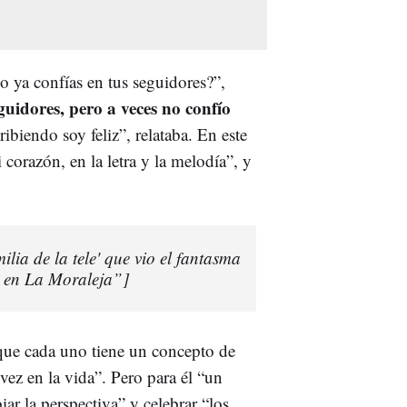
 ya confías en tus seguidores?”,
guidores, pero a veces no confío
ribiendo soy feliz”, relataba. En este
orazón, en la letra y la melodía”, y
ilia de la tele' que vio el fantasma
a en La Moraleja”]
ó que cada uno tiene un concepto de
ez en la vida”. Pero para él “un
ar la perspectiva” y celebrar “los