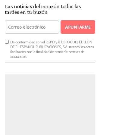
Las noticias del corazón todas las
tardes en tu buzón
APUNTARME
De conformidad con el RGPD y la LOPDGDD, EL LEÓN
DE EL ESPAÑOL PUBLICACIONES, S.A. tratará los datos
facilitados con la finalidad de remitirle noticias de
actualidad.