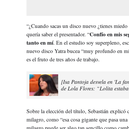
“¿Cuando sacas un disco nuevo ¿tienes miedo o
Confío en mis se
quería saber el presentador. “
tanto en mí
. En el estudio soy superpleno, esc
nuevo disco Yatra bucea “muy profundo en mi c
es el fruto de tres años de trabajo.
[Isa Pantoja desvela en 'La fam
de Lola Flores: “Lolita estab
Sobre la elección del título, Sebastián explic
milagro, como “esa cosa gigante que pasa una v
milagro puede ser algo tan sencillo como cambi