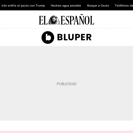
Irán enfría el pacto con Trump
Hackeo agua potable
Ataque a Ceuta
Teléfonos d