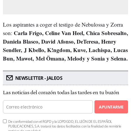
Los aspirantes a coger el testigo de Nebulossa y Zorra
Carla Frigo, Celine Van Heel, Chica Sobresalto,
son:
Daniela Blasco, David Afonso, DeTeresa, Henry
Sendler, J Kbello, K!ngdom, Kuve, Lachispa, Lucas
Bun, Mawot, Mel Ömana, Melody y Sonia y Selena.
NEWSLETTER - JALEOS
Las noticias del corazón todas las tardes en tu buzón
APUNTARME
De conformidad con el RGPD y la LOPDGDD, EL LEÓN DE EL ESPAÑOL
PUBLICACIONES, S.A. tratará los datos facilitados con la finalidad de remitirle
noticias de actualidad.