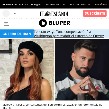
ES NOTICIA:
Editoral - El Rúgido
Últimas noticias
Mapa de noticias
Amplían en
Teherán exige "una compensación" a
GUERRA DE IRÁN
Washington para reabrir el estrecho de Ormuz
Melody y J Kbello, concursantes del Benidorm Fest 2025, en un fotomontaje de
BLUPER