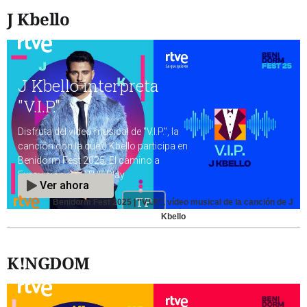
J Kbello
Benidorm Fest 2025 | "V.I.P.", vídeo musical de la canción de J
Kbello
K!NGDOM