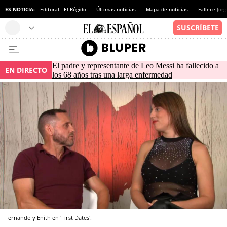
ES NOTICIA:
Editoral - El Rúgido
Últimas noticias
Mapa de noticias
Fallece Jor
El padre y representante de Leo Messi ha fallecido a
EN DIRECTO
los 68 años tras una larga enfermedad
Fernando y Enith en 'First Dates'.