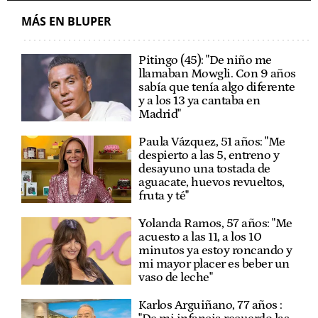
MÁS EN BLUPER
Pitingo (45): "De niño me
llamaban Mowgli. Con 9 años
sabía que tenía algo diferente
y a los 13 ya cantaba en
Madrid"
Paula Vázquez, 51 años: "Me
despierto a las 5, entreno y
desayuno una tostada de
aguacate, huevos revueltos,
fruta y té"
Yolanda Ramos, 57 años: "Me
acuesto a las 11, a los 10
minutos ya estoy roncando y
mi mayor placer es beber un
vaso de leche"
Karlos Arguiñano, 77 años :