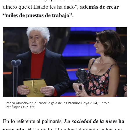
además de crear
dinero que el Estado les ha dado”,
“miles de puestos de trabajo”.
Pedro Almodóvar, durante la gala de los Premios Goya 2024, junto a
Penélope Cruz
Efe
La sociedad de la nieve
ha
En lo referente al palmarés,
arrasado
. Ha logrado 12 de los 13 premios a los que