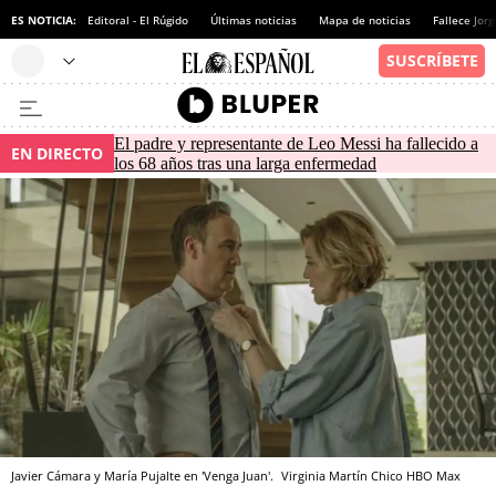
ES NOTICIA:
Editoral - El Rúgido
Últimas noticias
Mapa de noticias
Fallece Jor
El padre y representante de Leo Messi ha fallecido a
EN DIRECTO
los 68 años tras una larga enfermedad
Javier Cámara y María Pujalte en 'Venga Juan'.
Virginia Martín Chico
HBO Max