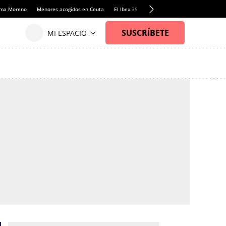
anma Moreno
Menores acogidos en Ceuta
El Ibex 35
Llamadas de alerta Sánchez