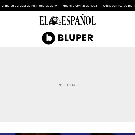
China se apropia de los modelos de IA
Guardia Civil asesinada
Crisis política de Ju