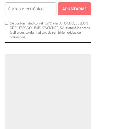
APUNTARME
De conformidad con el RGPD y la LOPDGDD, EL LEÓN
DE EL ESPAÑOL PUBLICACIONES, S.A. tratará los datos
facilitados con la finalidad de remitirle noticias de
actualidad.