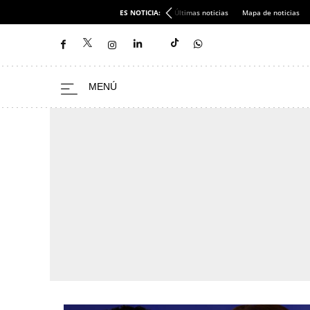
ES NOTICIA:
Últimas noticias
Mapa de noticias