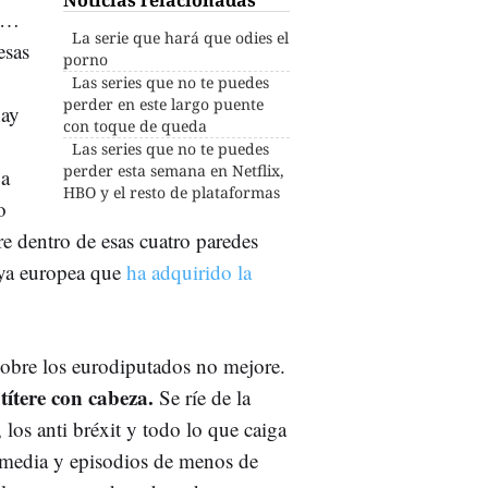
ta…
La serie que hará que odies el
esas
porno
Las series que no te puedes
perder en este largo puente
hay
con toque de queda
Las series que no te puedes
perder esta semana en Netflix,
 a
HBO y el resto de plataformas
o
e dentro de esas cuatro paredes
oya europea que
ha adquirido la
sobre los eurodiputados no mejore.
títere con cabeza.
Se ríe de la
, los anti bréxit y todo lo que caiga
omedia y episodios de menos de