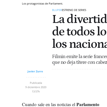
Los protagonistas de Parliament.
BLUPER
ESTRENO DE SERIES
La divertid
de todos lo
los naciona
Filmin emite la serie france
que no deja títere con cabez
Javier Zurro
Publicada
9 diciembre 2020
13:57h
Parlamento
Cuando sale en las noticias el