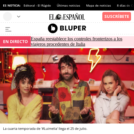
ES NOTICIA:
Editoral - El Rúgido
Últimas noticias
Mapa de noticias
8 días de C
España reestablece los controles fronterizos a los
EN DIRECTO
viajeros procedentes de Italia
La cuarta temporada de '#Luimelia' llega el 25 de julio.