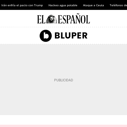
Irán enfría el pacto con Trump
Hackeo agua potable
Ataque a Ceuta
Teléfonos d