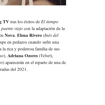
g TV
tras los éxitos de
El tiempo
 puente viejo
con la adaptación de la
Nova
Elena Rivero
 en
.
(
Inés del
ompe en pedazos cuando sufre una
 la rica y poderosa familia de sus
Adriana Ozores
no
),
(
Velvet
),
ro
) aparecerán en el reparto de una de
eradas del 2021.