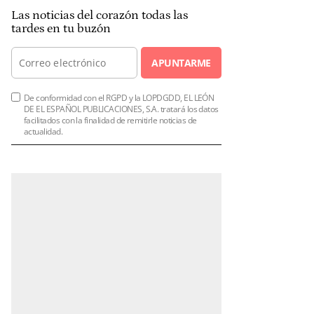
Las noticias del corazón todas las
tardes en tu buzón
APUNTARME
De conformidad con el RGPD y la LOPDGDD, EL LEÓN
DE EL ESPAÑOL PUBLICACIONES, S.A. tratará los datos
facilitados con la finalidad de remitirle noticias de
actualidad.