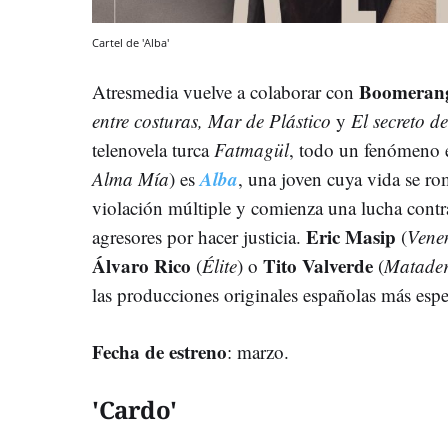
Cartel de 'Alba'
Boomeran
Atresmedia vuelve a colaborar con
entre costuras, Mar de Plástico
y
El secreto de
telenovela turca
Fatmagül
, todo un fenómeno
Alba
Alma Mía
) es
, una joven cuya vida se r
violación múltiple y comienza una lucha contra
Eric Masip
agresores por hacer justicia.
(
Vene
Álvaro Rico
Tito Valverde
(
Élite
) o
(
Matade
las producciones originales españolas más esp
Fecha de estreno
: marzo.
'Cardo'