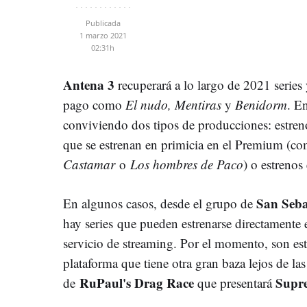
Publicada
1 marzo 2021
02:31h
Antena 3
recuperará a lo largo de 2021 series 
pago como
El nudo, Mentiras
y
Benidorm
. E
conviviendo dos tipos de producciones: estreno
que se estrenan en primicia en el Premium (
Castamar
o
Los hombres de Paco
) o estreno
San Seba
En algunos casos, desde el grupo de
hay series que pueden estrenarse directamente e
servicio de streaming. Por el momento, son esto
plataforma que tiene otra gran baza lejos de las 
RuPaul's Drag Race
Supr
de
que presentará