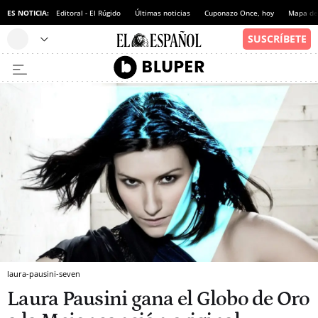
ES NOTICIA:
Editoral - El Rúgido
Últimas noticias
Cuponazo Once, hoy
Mapa de 
laura-pausini-seven
Laura Pausini gana el Globo de Oro