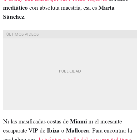
mediático
Marta
con absoluta maestría, esa es
Sánchez
.
Miami
Ni las masificadas costas de
ni el incesante
Ibiza
Mallorca
escaparate VIP de
o
. Para encontrar la
verdadera paz,
la icónica estrella del pop español tiene