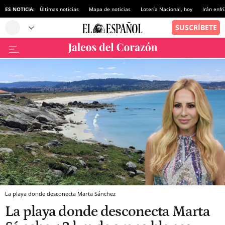
ES NOTICIA:
Últimas noticias
Mapa de noticias
Lotería Nacional, hoy
Irán enfr
La playa donde desconecta Marta Sánchez
La playa donde desconecta Marta