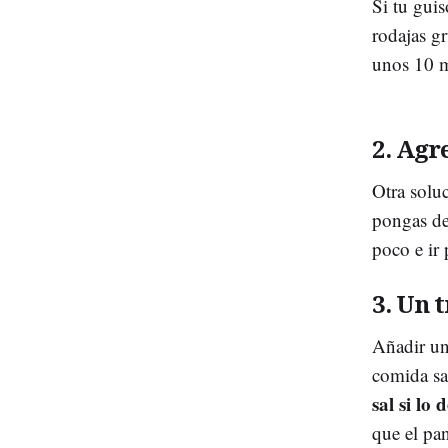
Si tu guis
rodajas g
unos 10 m
2. Agr
Otra solu
pongas de
poco e ir
3. Un 
Añadir un 
comida sa
sal si lo
que el pan