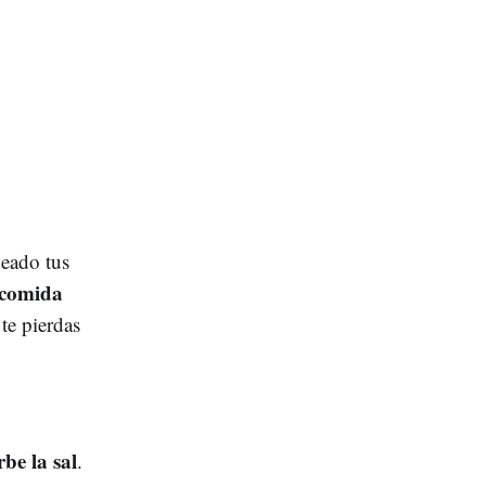
peado tus
 comida
te pierdas
be la sal
.