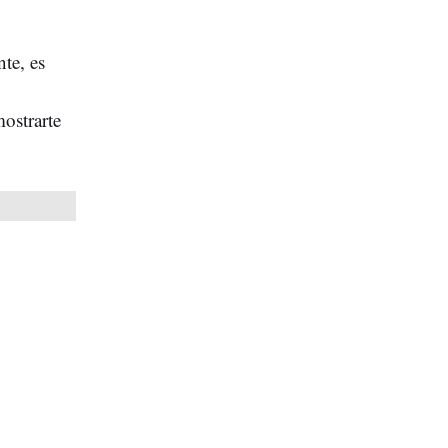
te, es
ostrarte