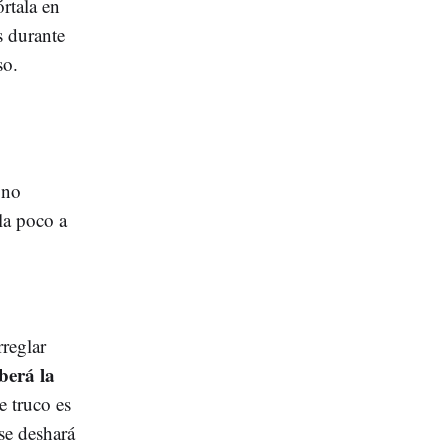
órtala en
s durante
so.
 no
la poco a
rreglar
berá la
e truco es
se deshará