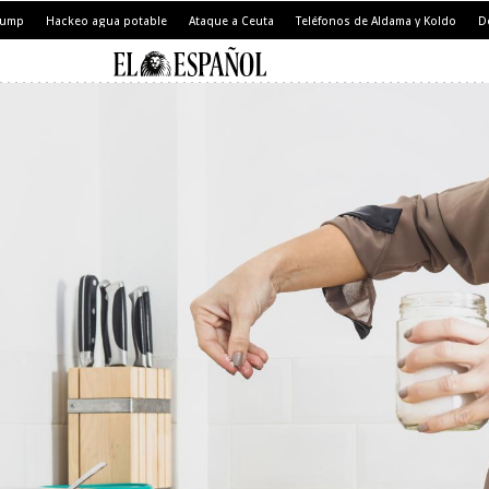
Trump
Hackeo agua potable
Ataque a Ceuta
Teléfonos de Aldama y Koldo
D