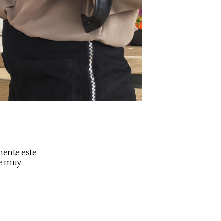
mente este
de muy