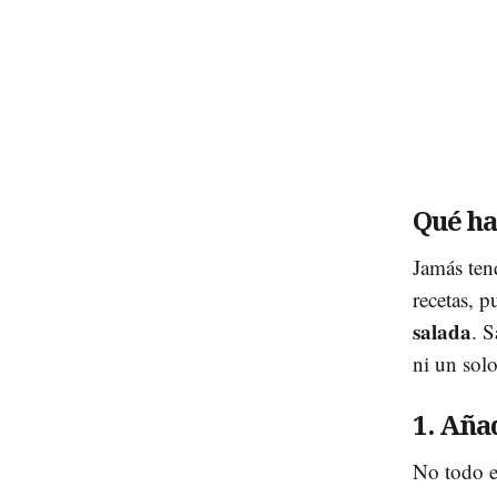
Qué ha
Jamás ten
recetas, p
salada
. S
ni un sol
1. Aña
No todo e