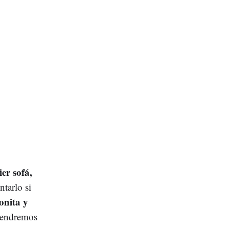
er sofá,
ntarlo si
onita y
 tendremos