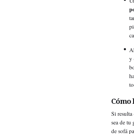
Un
p
ta
pi
ca
Ah
y
bo
ha
to
Cómo h
Si resulta
sea de tu
de sofá p