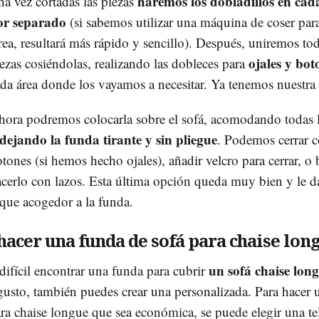
haremos los dobladillos en cad
a vez cortadas las piezas
or separado
(si sabemos utilizar una máquina de coser para
rea, resultará más rápido y sencillo). Después, uniremos tod
ojales y bot
ezas cosiéndolas, realizando las dobleces para
da área donde los vayamos a necesitar. Ya tenemos nuestra
ora podremos colocarla sobre el sofá, acomodando todas l
dejando la funda tirante y sin pliegue
. Podemos cerrar 
tones (si hemos hecho ojales), añadir velcro para cerrar, o 
cerlo con lazos. Esta última opción queda muy bien y le d
que acogedor a la funda.
acer una funda de sofá para chaise lon
un sofá chaise lon
 difícil encontrar una funda para cubrir
 gusto, también puedes crear una personalizada. Para hacer
ara chaise longue que sea económica, se puede elegir una te