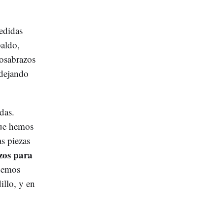
edidas
paldo,
posabrazos
 dejando
das.
que hemos
s piezas
zos para
emos
illo, y en