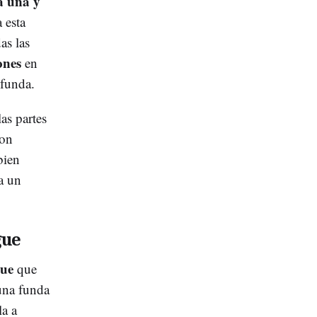
a una y
 esta
as las
ones
en
 funda.
as partes
con
bien
a un
gue
gue
que
 una funda
la a