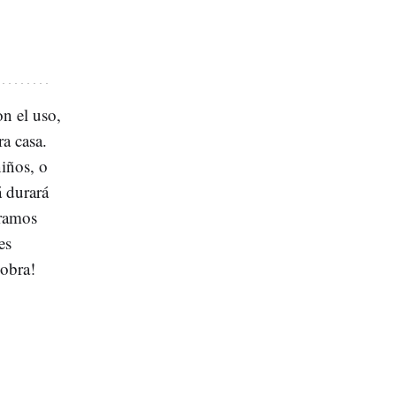
on el uso,
a casa.
niños, o
á durará
tramos
es
 obra!