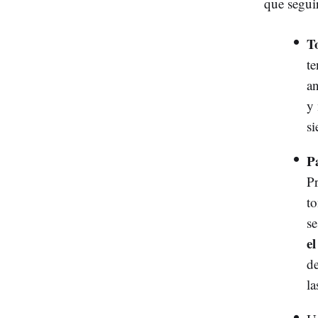
que seguir
T
te
an
y 
si
P
Pr
to
se
el
de
la