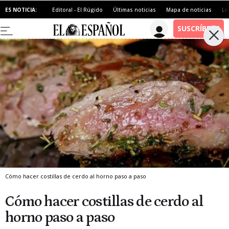
ES NOTICIA:
Editoral - El Rúgido
Últimas noticias
Mapa de noticias
Lo
Cómo hacer costillas de cerdo al horno paso a paso
Cómo hacer costillas de cerdo al
horno paso a paso