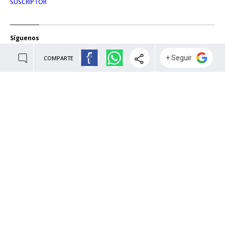
SUSCRIPTOR
Síguenos
COMPARTE
TWITTER
FACEBOOK
INSTAGRAM
TIKTOK
Condiciones de uso
AVISO LEGAL
POLÍTICA DE PRIVACIDAD
CONDICIONES DE COMPRA
POLÍTICA DE COOKIES
AVISO DE TRANSPARENCIA