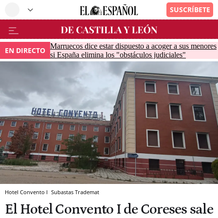
Marruecos dice estar dispuesto a acoger a sus menores
EN DIRECTO
si España elimina los "obstáculos judiciales"
Hotel Convento I
Subastas Trademat
El Hotel Convento I de Coreses sale